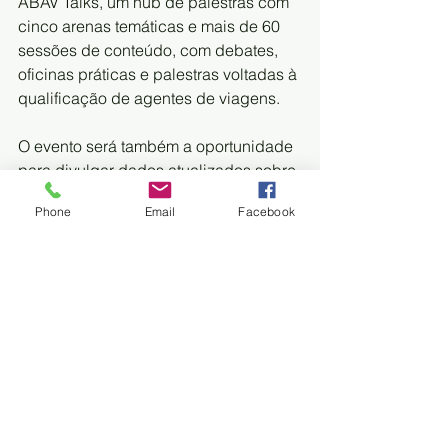
ABAV Talks, um hub de palestras com 
cinco arenas temáticas e mais de 60 
sessões de conteúdo, com debates, 
oficinas práticas e palestras voltadas à 
qualificação de agentes de viagens.
O evento será também a oportunidade 
para divulgar dados atualizados sobre 
o perfil do turista, geração de 
Phone
Email
Facebook
empregos, ticket médio de 
investimento por região e estratégias 
de atendimento, fortalecendo a 
infraestrutura turística do Estado e 
consolidando Mato Grosso do Sul 
como destino de referência para 
brasileiros e estrangeiros.
“Quem participar da ABAV Expo 
certamente terá renovação para seu 