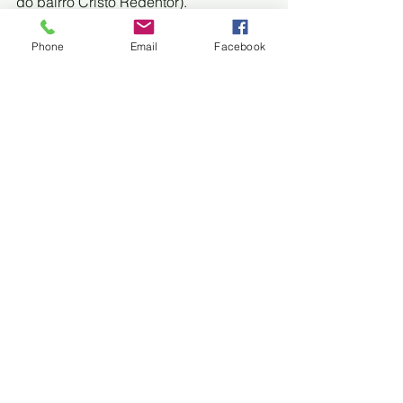
do bairro Cristo Redentor).
FONTE: DIÁRIO CORUMBAENSE
Corumbá
Phone
Email
Facebook
Trânsito
Trem do Pantanal