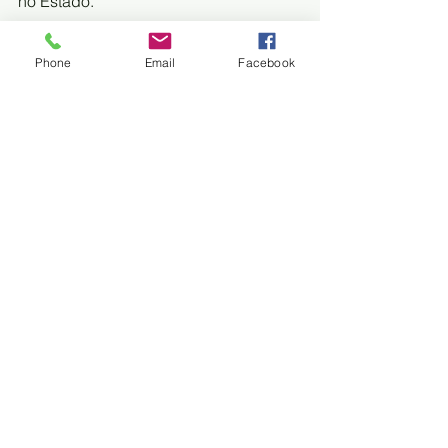
no Estado.
Em 2020, em grande parte dos 
Phone
Email
Facebook
municípios do Estado o acumulado de 
 chuvas no trimestre ficou entre 100 e 
300 mm. Exceto na região sul que  os 
acumulados de chuva foram de 300 a 
600 mm, e na região norte entre  100 e 
200 mm.
FONTE: FOLHA MS
Meio Ambiente
Trem do Pantanal