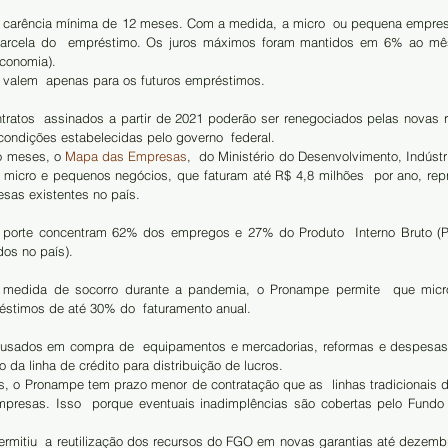
a carência mínima de 12 meses. Com a medida, a micro  ou pequena empre
parcela do  empréstimo. Os juros máximos foram mantidos em 6% ao mês 
economia).
valem  apenas para os futuros empréstimos. 
ntratos  assinados a partir de 2021 poderão ser renegociados pelas novas r
condições estabelecidas pelo governo  federal.
o meses, o 
Mapa das Empresas
,  do Ministério do Desenvolvimento, Indústr
s micro e pequenos negócios, que faturam até R$ 4,8 milhões  por ano, re
sas existentes no país. 
dos no país).
medida de socorro durante a pandemia, o Pronampe permite  que micr
timos de até 30% do  faturamento anual. 
usados em compra de  equipamentos e mercadorias, reformas e despesas o
 da linha de crédito para distribuição de lucros.
s, o Pronampe tem prazo menor de contratação que as  linhas tradicionais de
presas. Isso  porque eventuais inadimplências são cobertas pelo Fundo G
ermitiu  a reutilização dos recursos do FGO em novas garantias até dezembr