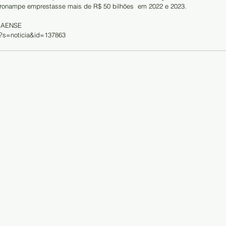
Pronampe emprestasse mais de R$ 50 bilhões  em 2022 e 2023.
BAENSE
r/?s=noticia&id=137863