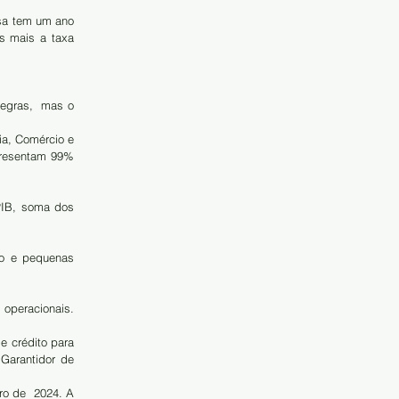
sa tem um ano 
mais a taxa  
egras,  mas o 
ia, Comércio e 
presentam 99% 
o e pequenas 
peracionais. 
 crédito para 
arantidor de  
o de  2024. A 