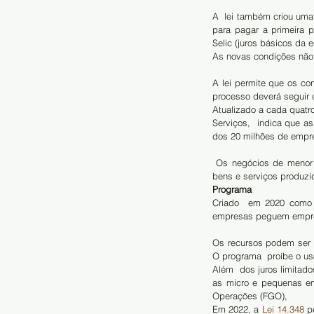
A  lei também criou um
para pagar a primeira 
Selic (juros básicos da 
As novas condições não 
A lei permite que os co
processo deverá seguir 
Atualizado a cada quatr
Serviços,  indica que a
dos 20 milhões de empre
 Os negócios de menor porte concentram 62% dos empregos e 27% do Produto  Interno Bruto (PIB, soma dos 
bens e serviços produzi
Programa
Criado  em 2020 como 
empresas peguem emprés
Os recursos podem ser 
O programa  proíbe o uso
Além  dos juros limitado
as micro e pequenas em
Operações (FGO),
Em 2022, a
 Lei 14.348
 p