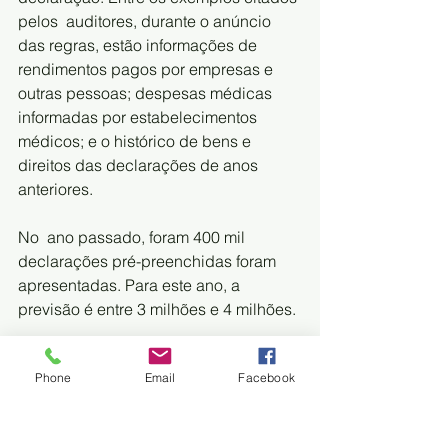
pelos  auditores, durante o anúncio 
das regras, estão informações de  
rendimentos pagos por empresas e 
outras pessoas; despesas médicas  
informadas por estabelecimentos 
médicos; e o histórico de bens e  
direitos das declarações de anos 
anteriores.
No  ano passado, foram 400 mil 
declarações pré-preenchidas foram  
apresentadas. Para este ano, a 
previsão é entre 3 milhões e 4 milhões.
Outra  novidade é o novo formato (mais 
Phone
Email
Facebook
integrado) do IRPF em multiplataforma, 
 tanto para computadores online como 
para dispositivos móveis. Os  