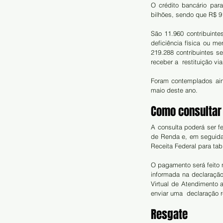
O crédito bancário para
bilhões, sendo que R$ 91
São 11.960 contribuinte
deficiência física ou me
219.288 contribuintes se
receber a  restituição vi
Foram contemplados aind
maio deste ano.
Como consultar
A consulta poderá ser fe
de Renda e, em seguida, 
Receita Federal para ta
O pagamento será feito n
informada na declaração 
Virtual de Atendimento a
enviar uma  declaração r
Resgate