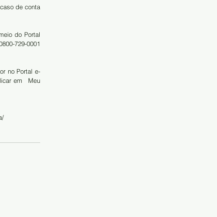
caso de conta 
eio do Portal 
0800-729-0001 
r no Portal e-
icar em  Meu 
a/