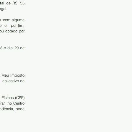
tal de RS 7,5 
egal.
es com alguma 
 e,  por fim, 
ou optado por 
é o dia 29 de 
em Meu Imposto 
aplicativo da 
Físicas (CPF) 
ar  no Centro 
ndência, pode 