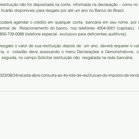
restituição não for depositada na conta  informada na declaração – como no 
 ficarão disponíveis para resgate por até um ano no Banco do Brasil.
poderá agendar o crédito em qualquer conta  bancária em seu nome, por m
ntral de  Relacionamento do banco, nos telefones 4004-0001 (capitais),  
800-729-0088 (telefone especial  exclusivo para deficientes auditivos).
resgate o valor de sua restituição depois de  um ano, deverá requerer o valo
na, o  cidadão deve acessando o menu Declarações e Demonstrativos, cl
seguida, no campo Solicitar restituição não  resgatada na rede bancária.
023/08/24/receita-abre-consulta-ao-4o-lote-de-restituicao-do-imposto-de-rend