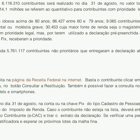
 6.118.310 contribuintes será realizado no dia  31 de agosto, no valor to
4,1  milhões se referem ao quantitativo para contribuintes com prioridade  l
s idosos acima de 80 anos; 86.427 entre 60 e  79 anos; 9.065 contribuint
ntal ou  moléstia grave; 30.453 cuja maior fonte de renda seja o magistério;
m prioridade legal, mas, por terem  utilizado a declaração pré-preenchida 
a Pix, receberam a prioridade.
a 5.761.117 contribuintes não prioritários que entregaram a declaração at
ita na
 página da Receita Federal na internet
.  Basta o contribuinte clicar 
no  botão Consultar a Restituição. Também é possível fazer a consulta no  
blets e smartphones.
o dia 31 de agosto, na conta ou na chave Pix  do tipo Cadastro de Pessoas 
do  Imposto de Renda. Caso o contribuinte não esteja na lista, deverá entr
o Contribuinte (e-CAC) e tirar o  extrato da declaração. Se verificar uma pe
etificadora e esperar os próximos lotes da malha fina.