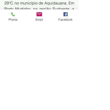
29°C no município de Aquidauana. Em 
Porto Murtinho, na região Sudoeste, a 
mínima é de 24°C e a máxima de 29°C.
Phone
Email
Facebook
FONTE: FOLHA MS
Climatempo
Trem do Pantanal