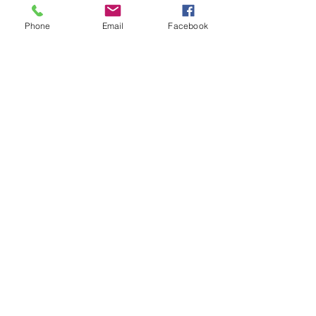
http://diarionline.com.br/index.php?
s=noticia&id=141537
Phone
Email
Facebook
Segurança Pública
Trem do Pantanal