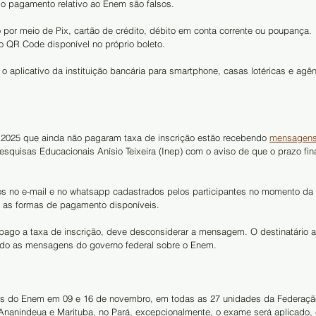
o pagamento relativo ao Enem são falsos.
 por meio de Pix, cartão de crédito, débito em conta corrente ou poupança. 
o QR Code disponível no próprio boleto.
 aplicativo da instituição bancária para smartphone, casas lotéricas e agênc
2025 que ainda não pagaram taxa de inscrição estão recebendo 
mensagen
squisas Educacionais Anísio Teixeira (Inep) com o aviso de que o prazo fina
os no e-mail e no whatsapp cadastrados pelos participantes no momento da 
 as formas de pagamento disponíveis.
pago a taxa de inscrição, deve desconsiderar a mensagem. O destinatário 
ndo as mensagens do governo federal sobre o Enem.
vas do Enem em 09 e 16 de novembro, em todas as 27 unidades da Federaçã
nanindeua e Marituba, no Pará, excepcionalmente, o exame será aplicado,