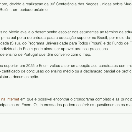
bro, devido à realização da 30ª Conferência das Nações Unidas sobre Mud
 Belém, em período próximo.
sino Médio avalia o desempenho escolar dos estudantes ao término da edu
rincipal porta de entrada para a educação superior no Brasil, por meio do 
icada (Sisu), do Programa Universidade para Todos (Prouni) e do Fundo de 
a individual do Enem pode ainda ser aproveitada nos processos 
s de ensino de Portugal que têm convênio com o Inep.
o superior, em 2025 o Enem voltou a ser uma opção aos candidatos com ma
certificado de conclusão do ensino médio ou a declaração parcial de profic
uistar a documentação.
 na internet
 em que é possível encontrar o cronograma completo e as princip
ticipantes do Enem. Os interessados podem conferir os questionamentos ma