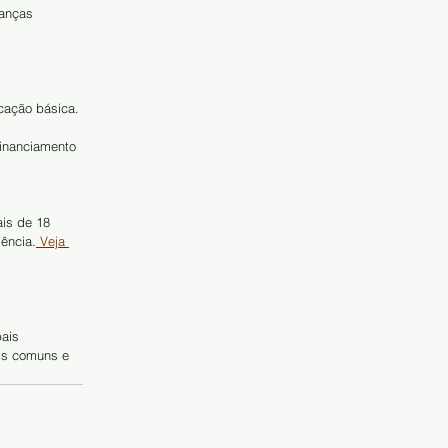
anças 
cação básica.
Financiamento 
is de 18 
iência.
 Veja 
ais 
is comuns e 