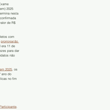
 Exame 
nem) 2025 
termina nesta 
é confirmada 
alor de R$ 
letos com 
 
prorrogação 
l era 11 de 
ezes para dar 
idatos não 
nem 2025
, os 
 ano do 
icas no fim 
Participante
. 