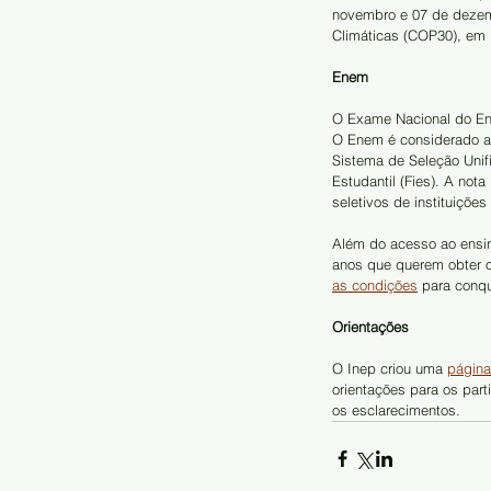
novembro e 07 de dezem
Climáticas (COP30), em
Enem
O Exame Nacional do En
O Enem é considerado a p
Sistema de Seleção Unif
Estudantil (Fies). A not
seletivos de instituiçõe
Além do acesso ao ensin
anos que querem obter o 
as condições
 para conq
Orientações
O Inep criou uma 
página
orientações para os par
os esclarecimentos.