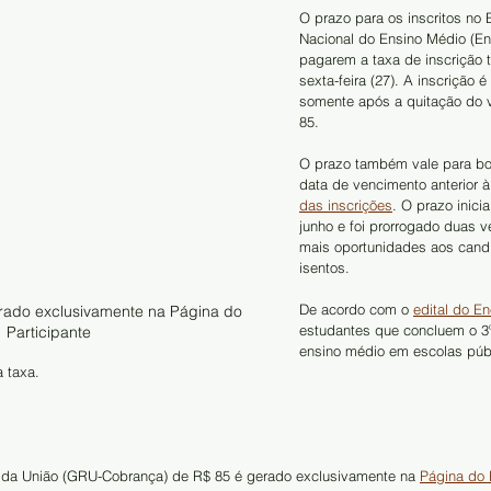
O prazo para os inscritos no
Nacional do Ensino Médio (E
pagarem a taxa de inscrição 
sexta-feira (27). A inscrição 
somente após a quitação do v
85.
O prazo também vale para bo
data de vencimento anterior à
das inscrições
. O prazo inicia
junho e foi prorrogado duas v
mais oportunidades aos cand
isentos.
De acordo com o 
edital do E
rado exclusivamente na Página do 
estudantes que concluem o 3º
Participante
ensino médio em escolas públ
 taxa.
 da União (GRU-Cobrança) de R$ 85 é gerado exclusivamente na 
Página do 