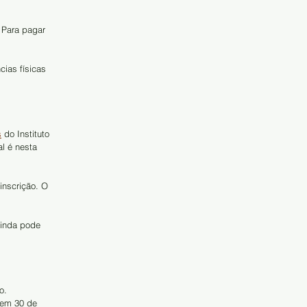
 Para pagar 
ias físicas 
s
 do Instituto 
l é nesta 
inscrição. O 
ainda pode 
o.
 em 30 de 