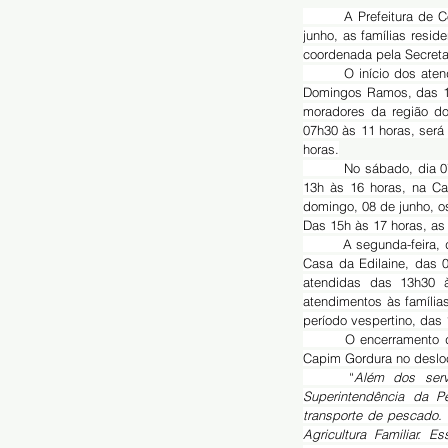
	A Prefeitura de Corumbá, por meio do Programa Social Povo das Águas, atende entre os dias 05 e 11 de 
junho, as famílias resid
coordenada pela Secretar
	O início dos atendimentos acontece já na tarde desta quinta-feira, dia 05, para os ribeirinhos da região de 
Domingos Ramos, das 15h
moradores da região do
07h30 às 11 horas, será
horas.
	No sábado, dia 07, os atendimentos serão na Ilha Verde, das 07h30 às 11h na Fazenda Ilha Verde. E das 
13h às 16 horas, na Ca
domingo, 08 de junho, o
Das 15h às 17 horas, as
	A segunda-feira, dia 09, terá atendimentos para os moradores das regiões do Amolar e Aterro do Binega na 
Casa da Edilaine, das 
atendidas das 13h30 
atendimentos às família
período vespertino, das 
	O encerramento da ação acontece na quarta-feira, 11 de junho, nas regiões do Tagiloma, Tuiuiu, Piuval e 
Capim Gordura no deslo
	“
Além dos servi
Superintendência da P
transporte de pescado.
Agricultura Familiar. 