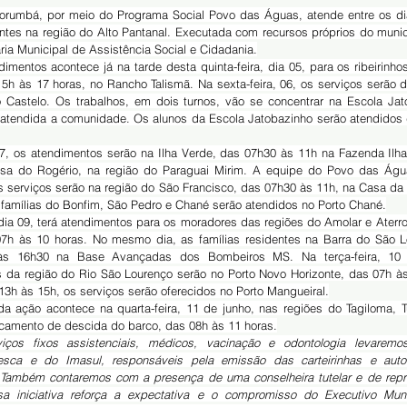
entes na região do Alto Pantanal. Executada com recursos próprios do municí
ia Municipal de Assistência Social e Cidadania.
 às 17 horas, no Rancho Talismã. Na sexta-feira, 06, os serviços serão d
 Castelo. Os trabalhos, em dois turnos, vão se concentrar na Escola Jat
 atendida a comunidade. Os alunos da Escola Jatobazinho serão atendidos 
sa do Rogério, na região do Paraguai Mirim. A equipe do Povo das Água
s serviços serão na região do São Francisco, das 07h30 às 11h, na Casa da 
 famílias do Bonfim, São Pedro e Chané serão atendidos no Porto Chané.
07h às 10 horas. No mesmo dia, as famílias residentes na Barra do São L
às 16h30 na Base Avançadas dos Bombeiros MS. Na terça-feira, 10 d
s da região do Rio São Lourenço serão no Porto Novo Horizonte, das 07h às
13h às 15h, os serviços serão oferecidos no Porto Mangueiral.
camento de descida do barco, das 08h às 11 horas.
ços fixos assistenciais, médicos, vacinação e odontologia levaremo
esca e do Imasul, responsáveis pela emissão das carteirinhas e autor
 Também contaremos com a presença de uma conselheira tutelar e de repr
Essa iniciativa reforça a expectativa e o compromisso do Executivo Mun