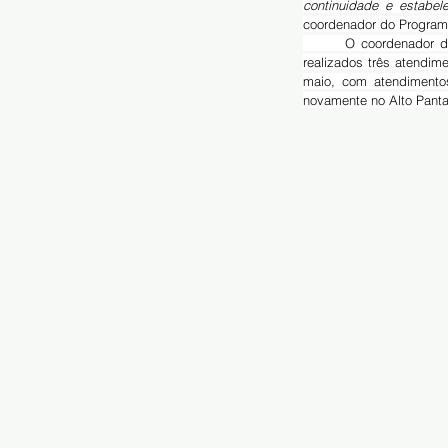
continuidade e estabel
coordenador do Program
	O coordenador destacou que esta é a segunda fase do Programa, neste ano. “Na primeira etapa foram 
realizados três atendim
maio, com atendimentos
novamente no Alto Panta