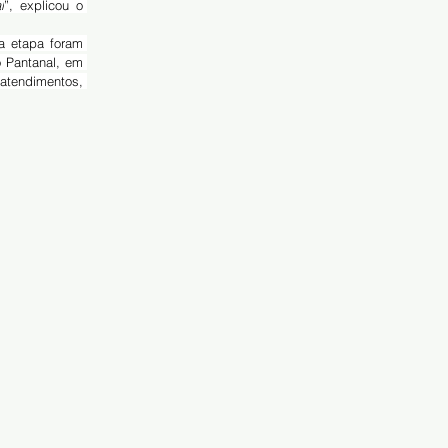
l
”, explicou o 
 Pantanal, em 
tendimentos, 