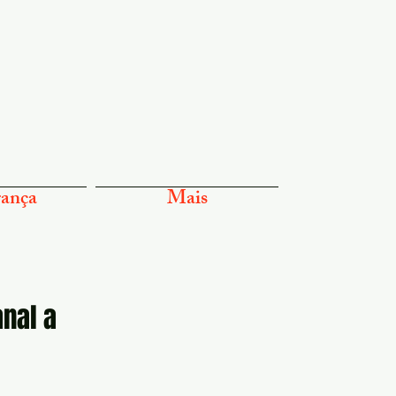
ança
Mais
anal a