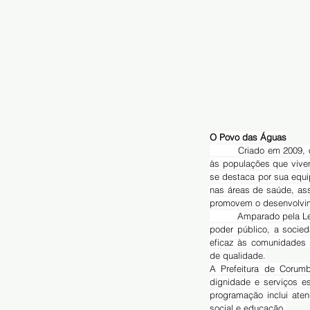
O Povo das Águas
	Criado em 2009, o Programa Social Povo das Águas tem como objetivo levar serviços públicos essenciais 
às populações que vivem
se destaca por sua equip
nas áreas de saúde, ass
promovem o desenvolvime
	Amparado pela Lei Municipal nº 2.263, de 24 de agosto de 2012, o programa é uma iniciativa que envolve o 
poder público, a socied
eficaz às comunidades r
de qualidade.
A Prefeitura de Corum
dignidade e serviços e
programação inclui ate
social e educação.