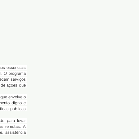
l. O programa 
ecem serviços 
 de ações que 
mento digno e 
icas públicas 
o para levar 
s remotas. A 
, assistência 