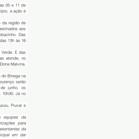
pio, a ação é 
estinados aos 
obazinho. Das 
das 13h às 16 
s atende, no 
Dona Malvina. 
ourenço serão 
e junho, os 
 10h30. Já no 
s equipes da 
izações para 
esentantes da 
icipal em dar 