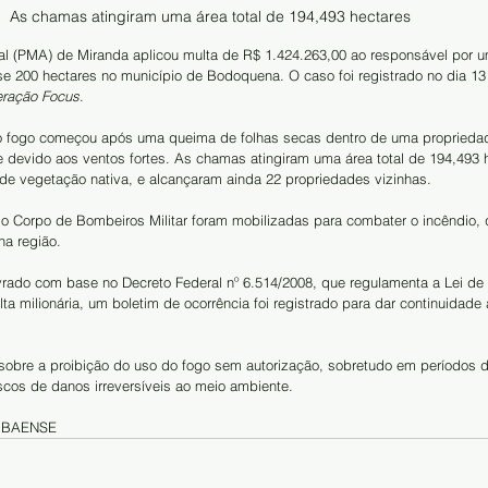
As chamas atingiram uma área total de 194,493 hectares
tal (PMA) de Miranda aplicou multa de R$ 1.424.263,00 ao responsável por u
ase 200 hectares no município de Bodoquena. O caso foi registrado no dia 13
ração Focus
.
 fogo começou após uma queima de folhas secas dentro de uma propriedad
 devido aos ventos fortes. As chamas atingiram uma área total de 194,493 h
de vegetação nativa, e alcançaram ainda 22 propriedades vizinhas.
o Corpo de Bombeiros Militar foram mobilizadas para combater o incêndio, 
na região.
avrado com base no Decreto Federal nº 6.514/2008, que regulamenta a Lei de
a milionária, um boletim de ocorrência foi registrado para dar continuidade 
 sobre a proibição do uso do fogo sem autorização, sobretudo em períodos 
scos de danos irreversíveis ao meio ambiente.
MBAENSE