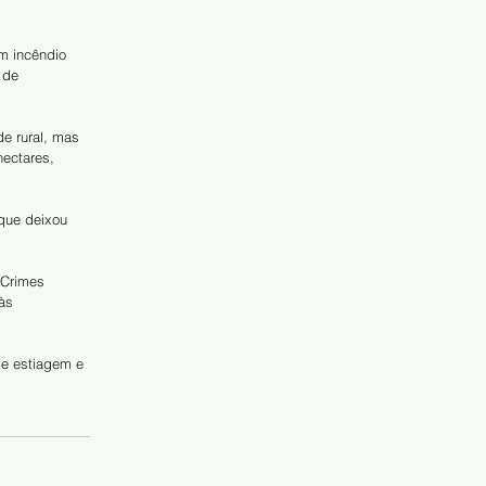
m incêndio 
 de 
e rural, mas 
ectares, 
que deixou 
 Crimes 
às 
de estiagem e 