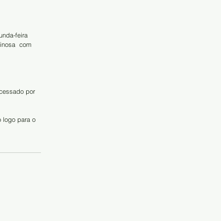
unda-feira 
minosa  com 
ocessado por 
 logo para o 