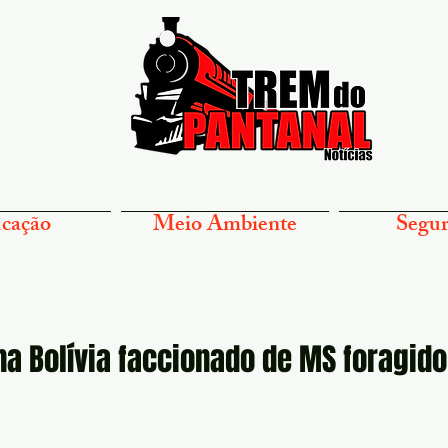
cação
Meio Ambiente
Segur
na Bolívia faccionado de MS foragid