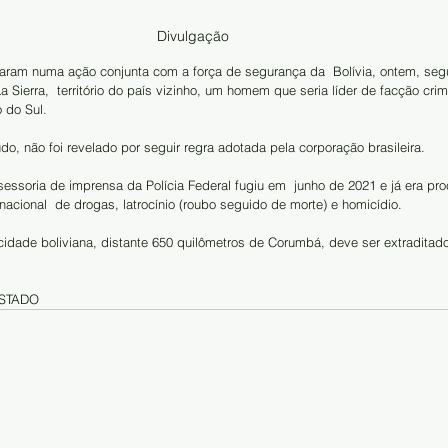
Divulgação
uraram numa ação conjunta com a força de segurança da  Bolívia, ontem, seg
a Sierra,  território do país vizinho, um homem que seria líder de facção cri
 do Sul.
o, não foi revelado por seguir regra adotada pela corporação brasileira. 
sessoria de imprensa da Polícia Federal fugiu em  junho de 2021 e já era pr
nacional  de drogas, latrocínio (roubo seguido de morte) e homicídio. 
dade boliviana, distante 650 quilômetros de Corumbá, deve ser extraditado
ESTADO