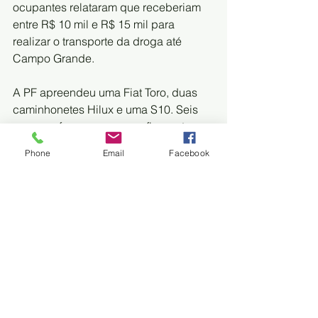
ocupantes relataram que receberiam 
entre R$ 10 mil e R$ 15 mil para 
realizar o transporte da droga até 
Campo Grande.
A PF apreendeu uma Fiat Toro, duas 
caminhonetes Hilux e uma S10. Seis 
pessoas foram presas em flagrante por 
tráfico de drogas. 
Phone
Email
Facebook
FONTE: DIÁRIO CORUBAENSE