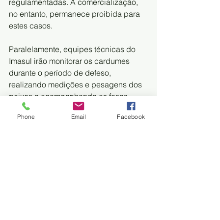
regulamentadas. A comercialização, 
no entanto, permanece proibida para 
estes casos.
Paralelamente, equipes técnicas do 
Imasul irão monitorar os cardumes 
durante o período de defeso, 
realizando medições e pesagens dos 
peixes e acompanhando as fases 
reprodutivas. Esses estudos sobre a 
Phone
Email
Facebook
maturação das gônadas são 
essenciais para garantir a preservação 
das espécies.
Os pescadores profissionais que 
dependem da pesca como fonte 
principal de renda poderão solicitar o 
seguro-defeso, um benefício federal 
para assegurar o sustento durante o 