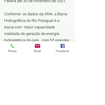
Paraná até 30 de novembro de 2021.
Conforme  os dados da ANA, a Bacia 
Hidrográfica do Rio Paraguai é a 
bacia com  maior capacidade 
instalada de geração de energia 
hidroelétrica do país,  com 57 grandes 
reservatórios, sendo Itaipu o de maior 
Phone
Email
Facebook
capacidade  instalada, com 14.000 
megawatts. Cerca de 1/3 da 
população brasileira  vive nessa área, 
sendo, portanto, a bacia com maior 
demanda por água.
Na  reunião, foi informado que o 
chamado “uso não consultivo” já está 