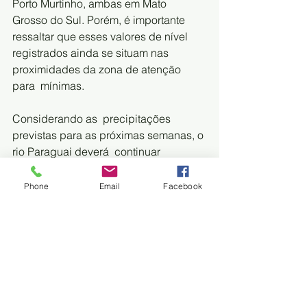
Porto Murtinho, ambas em Mato  
Grosso do Sul. Porém, é importante 
ressaltar que esses valores de nível  
registrados ainda se situam nas 
proximidades da zona de atenção 
para  mínimas.
Considerando as  precipitações 
previstas para as próximas semanas, o 
rio Paraguai deverá  continuar 
apresentando tendência de elevação 
do seu nível na maioria  das estações 
Phone
Email
Facebook
de sua calha.    
Áreas Úmidas
O  Brasil possui 27 áreas úmidas com 
o título Ramsar, ou seja, parte da  lista 
de sítios reconhecidos 