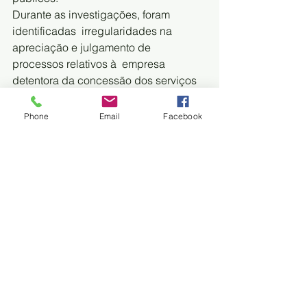
Durante as investigações, foram 
identificadas  irregularidades na 
apreciação e julgamento de 
processos relativos à  empresa 
detentora da concessão dos serviços 
de coleta de lixo e de  tratamento de 
resíduos no município de Campo 
Phone
Email
Facebook
Grande.
Operação
Foram  expedidos 20 mandados de 
busca e apreensão pelo STJ (Superior 
Tribunal  de Justiça). Participam da 
operação 102 policiais federais, além 
de  servidores da Controladoria-Geral 
da União e Receita Federal do Brasil. 
O  nome da operação decorre de 