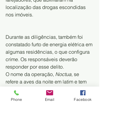
localização das drogas escondidas 
nos imóveis.
Durante as diligências, também foi 
constatado furto de energia elétrica em 
algumas residências, o que configura 
crime. Os responsáveis deverão 
responder por esse delito.
O nome da operação, 
Noctua
, se 
refere a aves da noite em latim e tem 
relação com o apelido de um dos 
alvos da ação policial. 
Phone
Email
Facebook
Denúncias
A Polícia Civil destacou a importância 
da participação da população por 