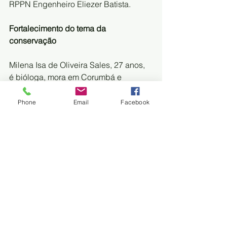
RPPN Engenheiro Eliezer Batista.
Fortalecimento do tema da 
conservação
Milena Isa de Oliveira Sales, 27 anos, 
é bióloga, mora em Corumbá e 
participou da especialização. A 
proposta dela é unir tecnologia e 
Phone
Email
Facebook
conservação para ações no Pantanal. 
“Estou fazendo também o curso de 
Análise e Desenvolvimento de 
Sistemas no IFMS e essa 
especialização, com a etapa de 
imersão, mudou completamente minha 
visão no sentido profissional e 
pessoal. Convivi aqui com pessoas 
tão diferentes de mim, despertou para 
mim um amor ainda maior pelo 