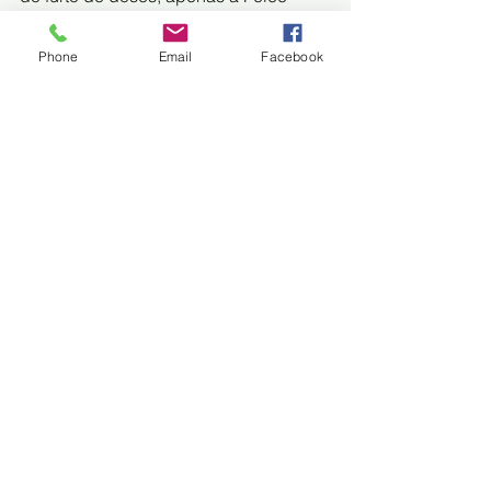
tomou providências.
Phone
Email
Facebook
FONTE: MIDIAMAX
Trem do Pantanal