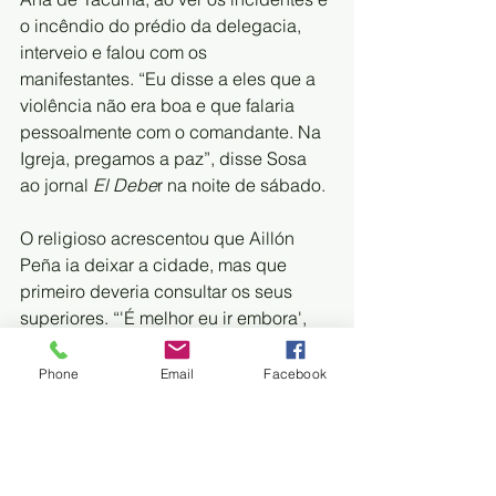
o incêndio do prédio da delegacia, 
interveio e falou com os 
manifestantes. “Eu disse a eles que a 
violência não era boa e que falaria 
pessoalmente com o comandante. Na 
Igreja, pregamos a paz”, disse Sosa 
ao jornal 
El Debe
r na noite de sábado.
O religioso acrescentou que Aillón 
Peña ia deixar a cidade, mas que 
primeiro deveria consultar os seus 
superiores. “'É melhor eu ir embora', 
ele me disse”, falou o padre Sosa. O 
representante da Igreja Católica em 
Phone
Email
Facebook
Santa Ana pediu que cuidasse da sua 
integridade física e dos seus 
companheiros, uma vez que todos têm 
famílias que os esperam em casa.