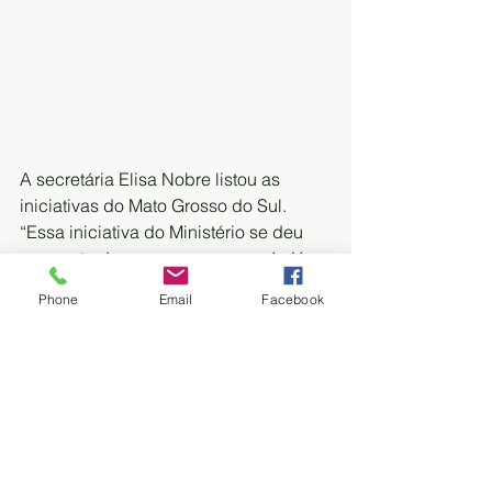
A secretária Elisa Nobre listou as  
iniciativas do Mato Grosso do Sul. 
“Essa iniciativa do Ministério se deu  
por conta dos programas que nós já 
executamos no Mato Grosso do Sul,  
Phone
Email
Facebook
como o atendimento com distribuição 
de cestas alimentares e o Vale  
Universidade Indígena, que são ações 
que já contribuem com o  
enfrentamento à violência”.
As ações em torno do projeto 