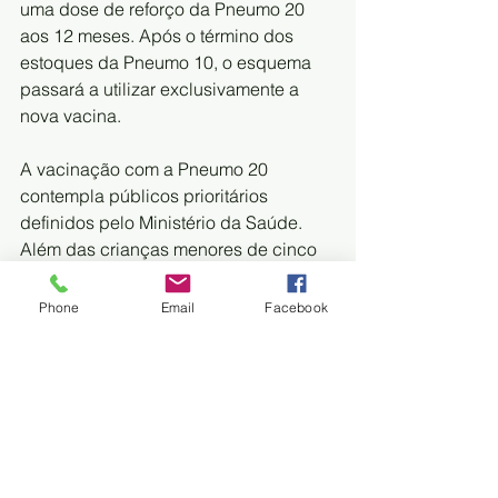
uma dose de reforço da Pneumo 20 
aos 12 meses. Após o término dos 
estoques da Pneumo 10, o esquema 
passará a utilizar exclusivamente a 
nova vacina.
A vacinação com a Pneumo 20 
contempla públicos prioritários 
definidos pelo Ministério da Saúde. 
Além das crianças menores de cinco 
anos, a vacina também será ofertada 
para povos indígenas maiores de 
Phone
Email
Facebook
cinco anos sem histórico de vacinação 
com pneumo conjugada, idosos 
acamados ou institucionalizados com 
60 anos ou mais e pessoas com 
condições clínicas especiais 
atendidas nos CRIEs (Centros de 
Referência para Imunobiológicos 