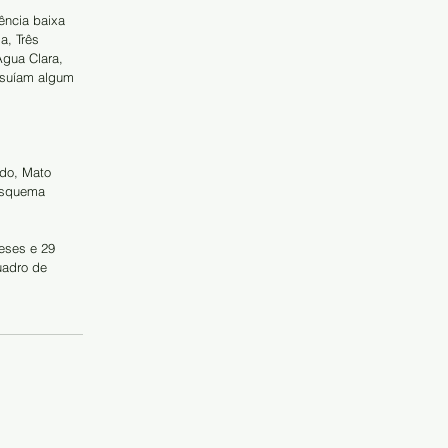
ência baixa 
a, Três 
gua Clara, 
ssuíam algum 
do, Mato 
esquema 
eses e 29 
uadro de 