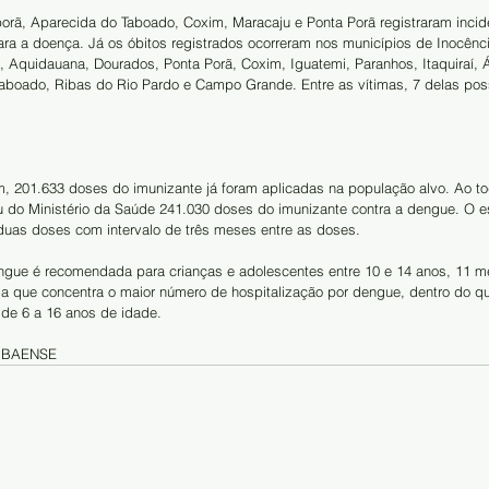
porã, Aparecida do Taboado, Coxim, Maracaju e Ponta Porã registraram incid
ra a doença. Já os óbitos registrados ocorreram nos municípios de Inocênci
 Aquidauana, Dourados, Ponta Porã, Coxim, Iguatemi, Paranhos, Itaquiraí, Á
aboado, Ribas do Rio Pardo e Campo Grande. Entre as vítimas, 7 delas po
m, 201.633 doses do imunizante já foram aplicadas na população alvo. Ao to
u do Ministério da Saúde 241.030 doses do imunizante contra a dengue. O 
duas doses com intervalo de três meses entre as doses.
ngue é recomendada para crianças e adolescentes entre 10 e 14 anos, 11 m
ria que concentra o maior número de hospitalização por dengue, dentro do q
 de 6 a 16 anos de idade.
BAENSE 