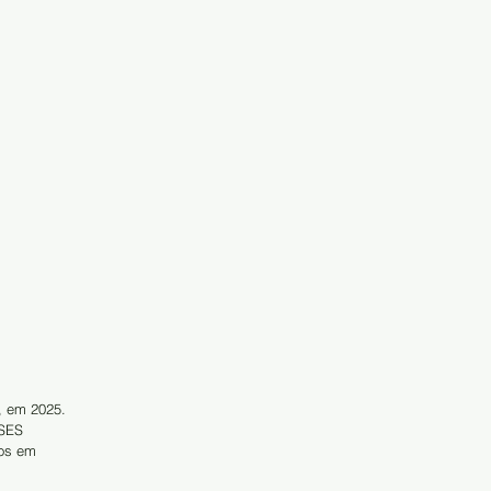
, em 2025. 
 SES 
dos em 