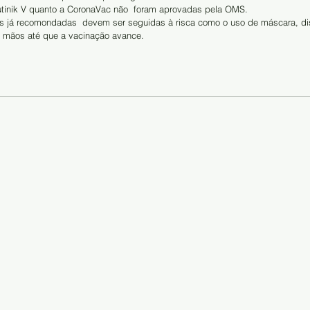
putinik V quanto a CoronaVac não  foram aprovadas pela OMS.
s já recomondadas  devem ser seguidas à risca como o uso de máscara, di
as mãos até que a vacinação avance.