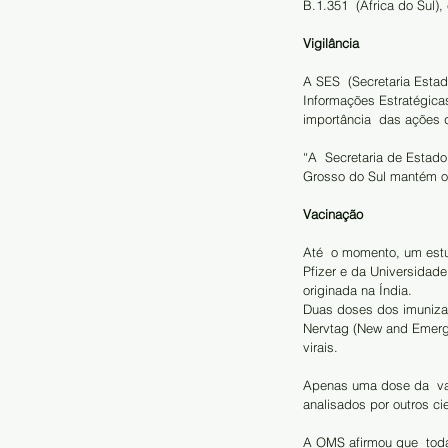
B.1.351  (África do Sul)
Vigilância
A SES  (Secretaria Esta
Informações Estratégica
importância  das ações 
“A  Secretaria de Estad
Grosso do Sul mantém o 
Vacinação
Até  o momento, um estu
Pfizer e da Universidade
originada na Índia.
Duas doses dos imunizan
Nervtag (New and Emergi
virais. 
Apenas uma dose da  vac
analisados por outros cie
A OMS afirmou que  todas