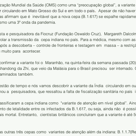
ização Mundial da Saúde (OMS) como uma “preocupação global”, a variante 
r circulando em Mato Grosso do Sul e em todo o país
.
  Apesar de não haver
as afirmam que é  inevitável que a nova cepa (B.1.617) se espalhe rapidame
esmo uma 3ª onda da pandemia.
ta e pesquisadora da Fiocruz (Fundação Oswaldo Cruz),  Margareth Dalcolm
rolar a transmissão da  cepa indiana no país. Para a médica, mesmo com a
após a descoberta – controle de fronteiras e testagem em  massa – a restriç
 muito para  acontecer.
 confirmar a variante foi o  Maranhão, na quinta-feira da semana passada (20
Shandong da Zhi, que veio da Malásia para o Brasil precisou  ser internado. 
ntaminados também. 
stão de tempo e nós vamos descobrir a variante da Índia  circulando em out
irmou a  pesquisadora, que ressaltou a falta de fiscalização sanitária no país  
ssificaram a cepa indiana como  "variante de atenção em nível global”. Ain
to de letalidade entre os infectados da B.1.617, ou seja, ainda não  é possí
s mortal. Entretanto,  cientistas britânicos concluíram que a variante é até 
s outras três cepas como  variantes de atenção além da indiana: B.1.1.7(Re