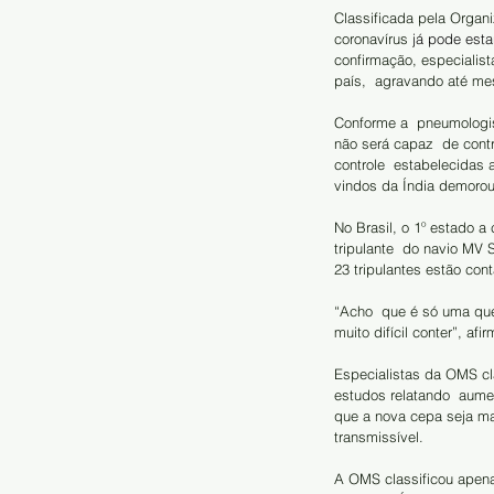
Classificada pela Organ
coronavírus
já pode esta
confirmação, especialist
país,  agravando até m
Conforme a  pneumologis
não será capaz  de cont
controle  estabelecidas 
vindos da Índia demorou
No Brasil, o 1º estado a
tripulante  do navio MV 
23 tripulantes estão co
“Acho  que é só uma que
muito difícil conter”, af
Especialistas da OMS cla
estudos relatando  aumen
que a nova cepa seja mai
transmissível.
A OMS classificou apena