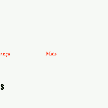
ança
Mais
is