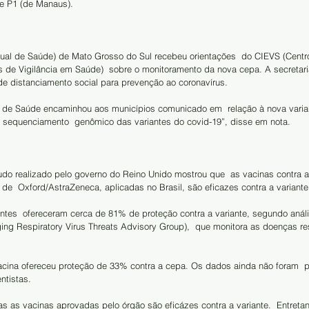
, e P1 (de Manaus).
dual de Saúde) de Mato Grosso do Sul recebeu orientações  do CIEVS (Centr
s de Vigilância em Saúde)  sobre o monitoramento da nova cepa. A secretaria
de distanciamento social para prevenção ao coronavírus.
o de Saúde encaminhou aos municípios comunicado em  relação à nova varia
sequenciamento  genômico das variantes do covid-19”, disse em nota.
do realizado pelo governo do Reino Unido mostrou que  as vacinas contra a
 de  Oxford/AstraZeneca, aplicadas no Brasil, são eficazes contra a variante
tes  ofereceram cerca de 81% de proteção contra a variante, segundo análi
ng Respiratory Virus Threats Advisory Group),  que monitora as doenças res
ina ofereceu proteção de 33% contra a cepa. Os dados ainda não foram  p
ntistas.
 as vacinas aprovadas pelo órgão são eficázes contra a variante.  Entretan