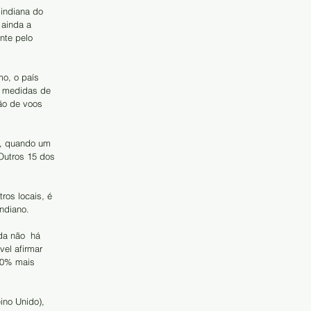
indiana do 
 ainda a 
nte pelo 
o, o país 
s medidas de 
ão de voos 
), quando um 
Outros 15 dos 
ros locais, é 
indiano.
da não  há 
vel afirmar 
50% mais  
ino Unido), 