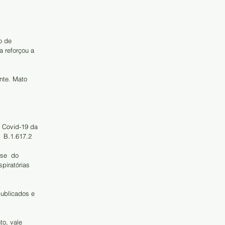
o de 
 reforçou a 
nte. Mato 
 Covid-19 da 
  B.1.617.2 
se  do 
piratórias 
ublicados e 
to, vale 