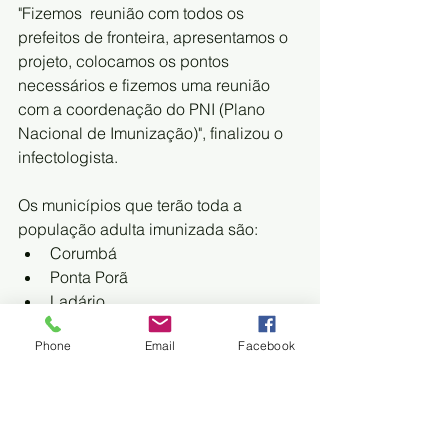
"Fizemos  reunião com todos os 
prefeitos de fronteira, apresentamos o 
projeto, colocamos os pontos 
necessários e fizemos uma reunião 
com a coordenação do PNI (Plano 
Nacional de Imunização)", finalizou o 
infectologista.
Os municípios que terão toda a 
população adulta imunizada são:
Corumbá
Ponta Porã
Ladário
Porto Murtinho
Phone
Email
Facebook
Caracol
Bela Vista
Antônio João
Mundo Novo
Japorã