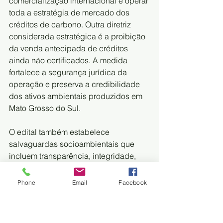
comercialização internacional e operar 
toda a estratégia de mercado dos 
créditos de carbono. Outra diretriz 
considerada estratégica é a proibição 
da venda antecipada de créditos 
ainda não certificados. A medida 
fortalece a segurança jurídica da 
operação e preserva a credibilidade 
dos ativos ambientais produzidos em 
Mato Grosso do Sul.
O edital também estabelece 
salvaguardas socioambientais que 
incluem transparência, integridade, 
repartição de benefícios para povos 
indígenas, comunidades tradicionais e 
Phone
Email
Facebook
agricultores familiares, quando 
aplicável. Além disso, toda operação 
dependerá da certificação dos 