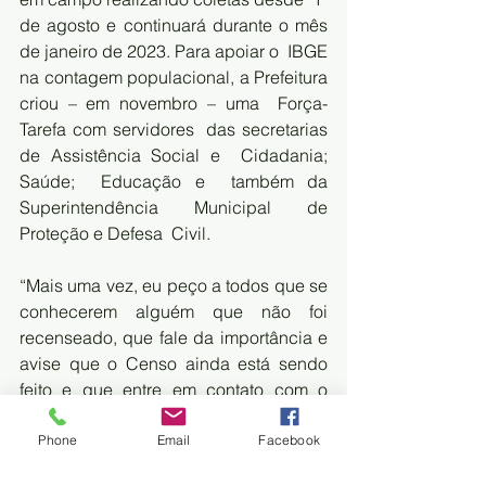
de agosto e continuará durante o mês 
de janeiro de 2023. Para apoiar o  IBGE 
na contagem populacional, a Prefeitura 
criou – em novembro – uma  Força-
Tarefa com servidores  das secretarias 
de Assistência Social e  Cidadania; 
Saúde;  Educação e  também da 
Superintendência Municipal de  
Proteção e Defesa  Civil.
“Mais uma vez, eu peço a todos que se  
conhecerem alguém que não foi 
recenseado, que fale da importância e  
avise que o Censo ainda está sendo 
feito e que entre em contato com o  
IBGE”, concluiu o prefeito. 
 Os dados parciais divulgados pelo  
Phone
Email
Facebook
IBGE correspondem às informações 