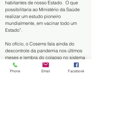
habitantes de nosso Estado.  O que 
possibilitaria ao Ministério da Saúde 
realizar um estudo pioneiro  
mundialmente, em vacinar todo um 
Estado”.
No ofício, o Cosems fala ainda do 
descontrole da pandemia nos últimos  
meses e lembra do colapso no sistema 
público de saúde que só será  
controlado efetivamente com a 
Phone
Email
Facebook
imunização da população. “Estamos  
enfrentando um aumento no número 
de casos e óbitos acarretando uma  
superlotação dos leitos de UTI e uma 
fila de espera para vagas com 231  
pessoas, acarretando a necessidade 
de transferência para outros  estados”.