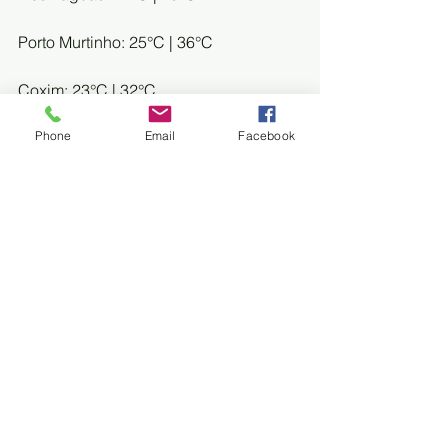
Porto Murtinho: 25°C | 36°C
Coxim: 23°C | 32°C
Phone
Email
Facebook
Corumbá: 24°C | 35°C
FONTE: FOLHAMS
Trem do Pantanal