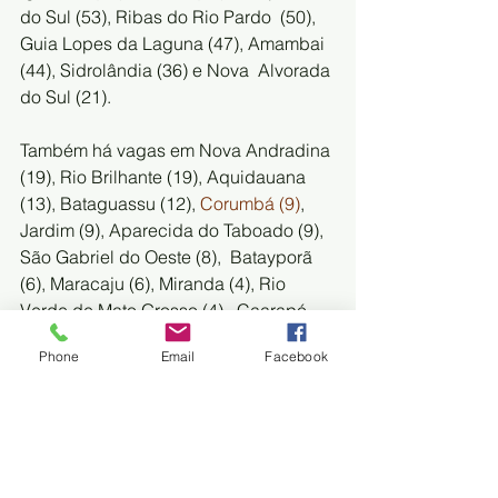
do Sul (53), Ribas do Rio Pardo  (50), 
Guia Lopes da Laguna (47), Amambai 
(44), Sidrolândia (36) e Nova  Alvorada 
do Sul (21). 
Também há vagas em Nova Andradina 
(19), Rio Brilhante (19), Aquidauana 
(13), Bataguassu (12), 
Corumbá (9)
,  
Jardim (9), Aparecida do Taboado (9), 
São Gabriel do Oeste (8),  Batayporã 
(6), Maracaju (6), Miranda (4), Rio 
Verde de Mato Grosso (4),  Caarapó 
(2), Coxim (1) e Ivinhema (1).
Phone
Email
Facebook
Confira 
aqui
 a lista completa de vagas 
disponíveis nesta segunda-feira (09).
FONTE: FOLHA MS
Social