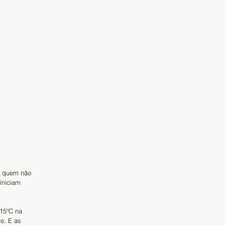
a quem não 
iniciam  
15ºC na 
e. E as  