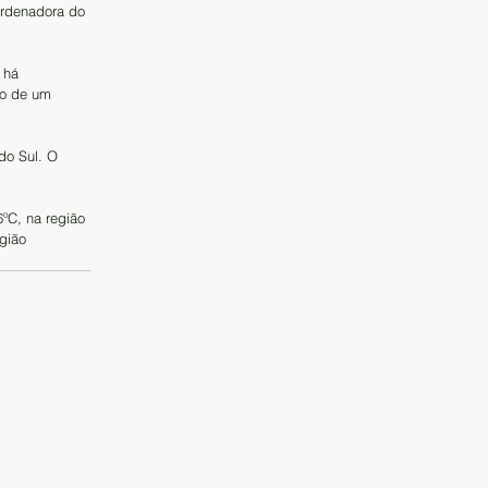
ordenadora do 
 há 
ço de um 
do Sul. O 
ºC, na região 
gião 