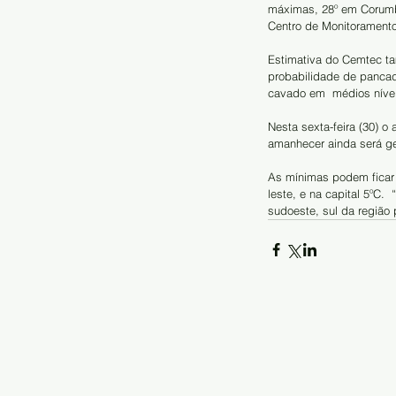
máximas, 28º em Corumbá
Centro de Monitoramento
Estimativa do Cemtec t
probabilidade de pancad
cavado em  médios nívei
Nesta sexta-feira (30)
amanhecer ainda será ge
As mínimas podem ficar e
leste, e na capital 5ºC.
sudoeste, sul da região 