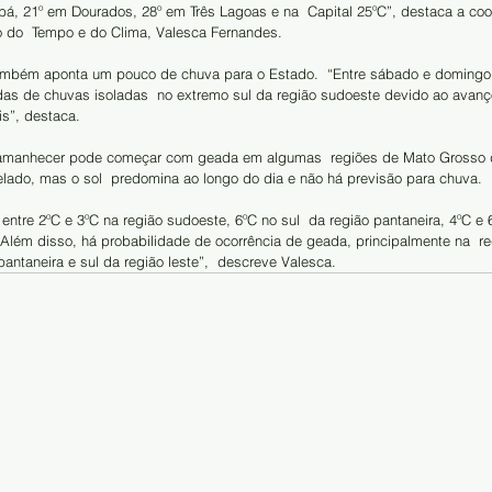
, 21º em Dourados, 28º em Três Lagoas e na  Capital 25ºC”, destaca a co
 do  Tempo e do Clima, Valesca Fernandes. 
ambém aponta um pouco de chuva para o Estado.  “Entre sábado e domingo
as de chuvas isoladas  no extremo sul da região sudoeste devido ao avan
s”, destaca. 
 o amanhecer pode começar com geada em algumas  regiões de Mato Grosso 
lado, mas o sol  predomina ao longo do dia e não há previsão para chuva. 
ntre 2ºC e 3ºC na região sudoeste, 6ºC no sul  da região pantaneira, 4ºC e 6
  “Além disso, há probabilidade de ocorrência de geada, principalmente na  re
pantaneira e sul da região leste”,  descreve Valesca. 