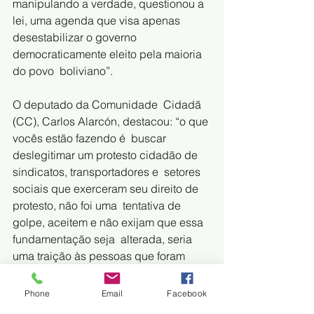
manipulando a verdade, questionou a 
lei, uma agenda que visa apenas  
desestabilizar o governo 
democraticamente eleito pela maioria 
do povo  boliviano”.
O deputado da Comunidade  Cidadã 
(CC), Carlos Alarcón, destacou: “o que 
vocês estão fazendo é  buscar 
deslegitimar um protesto cidadão de 
sindicatos, transportadores e  setores 
sociais que exerceram seu direito de 
protesto, não foi uma  tentativa de 
golpe, aceitem e não exijam que essa 
fundamentação seja  alterada, seria 
uma traição às pessoas que foram 
mobilizadas ", disse.
Phone
Email
Facebook
A  lei nº 1386, permite ao governo 