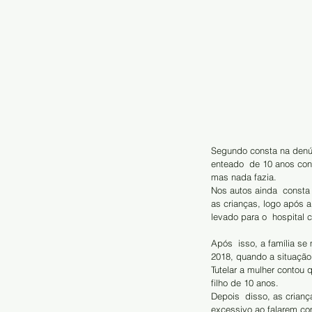
Segundo consta na denún
enteado  de 10 anos con
mas nada fazia.
Nos autos ainda  consta
as crianças, logo após 
levado para o  hospital 
Após  isso, a família se
2018, quando a situação 
Tutelar a mulher contou
filho de 10 anos.
Depois  disso, as crian
excessivo ao falarem co