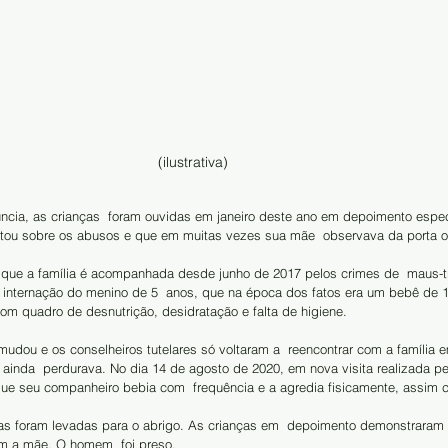
(ilustrativa)
cia, as crianças  foram ouvidas em janeiro deste ano em depoimento especi
tou sobre os abusos e que em muitas vezes sua mãe  observava da porta o
 que a família é acompanhada desde junho de 2017 pelos crimes de  maus-tr
a internação do menino de 5  anos, que na época dos fatos era um bebê de 1 
com quadro de desnutrição, desidratação e falta de higiene.
 mudou e os conselheiros tutelares só voltaram a  reencontrar com a família 
ainda  perdurava. No dia 14 de agosto de 2020, em nova visita realizada pe
 que seu companheiro bebia com  frequência e a agredia fisicamente, assim 
ças foram levadas para o abrigo. As crianças em  depoimento demonstrara
m a mãe. O homem  foi preso.