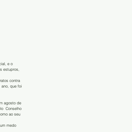
al, e o 
s estupros, 
atos contra 
ano, que foi 
em agosto de 
lo  Conselho 
como ao seu 
m um medo 