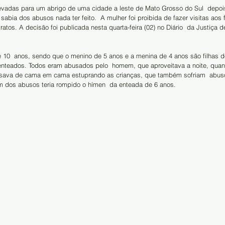
levadas para um abrigo de uma cidade a leste de Mato Grosso do Sul  depo
abia dos abusos nada ter feito.  A mulher foi proibida de fazer visitas aos f
ratos. A decisão foi publicada nesta quarta-feira (02) no Diário  da Justiça 
e 10  anos, sendo que o menino de 5 anos e a menina de 4 anos são filhas d
 enteados. Todos eram abusados pelo  homem, que aproveitava a noite, quan
sava de cama em cama estuprando as crianças, que também sofriam  abuso
 dos abusos teria rompido o hímen  da enteada de 6 anos.