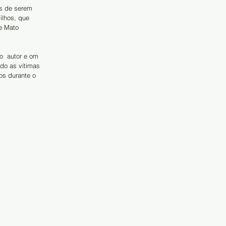
is de serem 
ilhos, que 
de Mato 
o  autor e om 
do as vítimas 
s durante o 