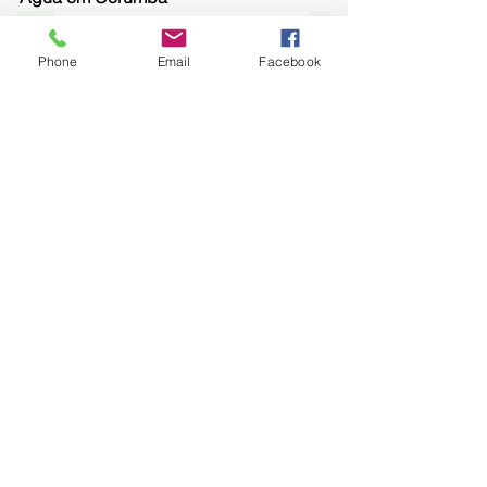
Organismo executor: SANESUL/ 
Governo do Estado do Mato 
Phone
Email
Facebook
Grosso do Sul
Custo total do 
projeto: 
US$ 12.481.169
Valor doação FOCEM: 
US$ 
9.123.410
Valor contrapartida local 
elegível: 
US$ 1.716.288
Valor contrapartida local não 
elegível:
 US$ 1.641.471