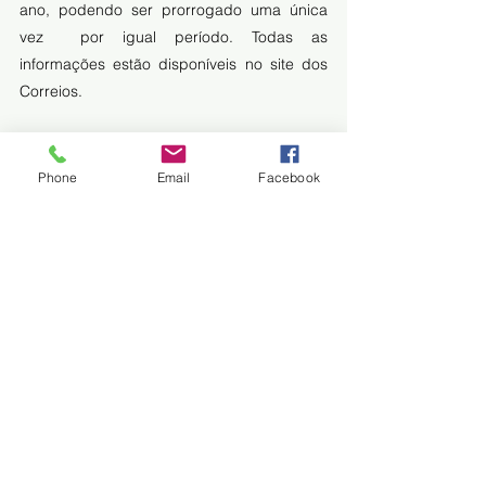
ano, podendo ser prorrogado uma única 
vez  por igual período. Todas as 
informações estão disponíveis no 
site dos 
Correios.
Fonte: DIARIOCORUMBAENSE
http://diarionline.com.br/?
Phone
Email
Facebook
s=noticia&id=137234
Emprego
Trem do Pantanal