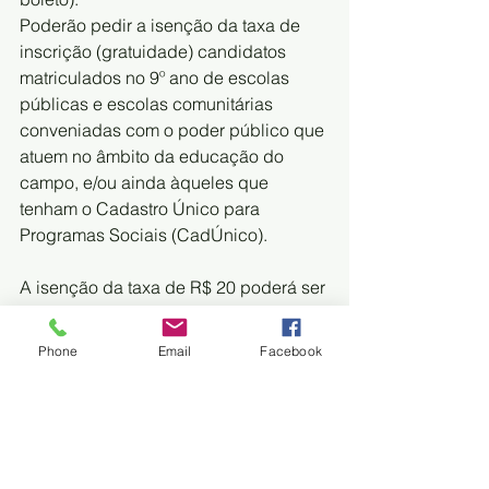
Poderão pedir a isenção da taxa de 
inscrição (gratuidade) candidatos 
matriculados no 9º ano de escolas 
públicas e escolas comunitárias 
conveniadas com o poder público que 
atuem no âmbito da educação do 
campo, e/ou ainda àqueles que 
tenham o Cadastro Único para 
Programas Sociais (CadÚnico).
A isenção da taxa de R$ 20 poderá ser 
solicitada até 25 de setembro, no ato 
da inscrição. Deverão ser anexados 
Phone
Email
Facebook
no sistema os documentos descritos 
no subitem 
4.5.4 do edital de abertura 
do processo seletivo
.
Quem tiver a solicitação indeferida 