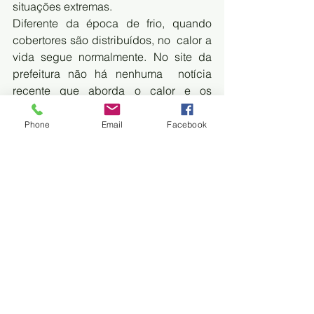
situações extremas.
Diferente da época de frio, quando 
cobertores são distribuídos, no  calor a 
vida segue normalmente. No site da 
prefeitura não há nenhuma  notícia 
recente que aborda o calor e os 
cuidados que devem ser tomados.
Phone
Email
Facebook
O prefeito 
Nelson Cintra
 confirmou ao 
Jornal Midiamax 
que  a única ação 
feita é uma campanha na rádio, 
alertando sobre o calor.  Não há 
distribuição de água gelada, 
distribuição de itens e nem uma  
piscina pública.
Moradores se refrescam no rio. "O rio 
está cheio de gente", disse o prefeito.