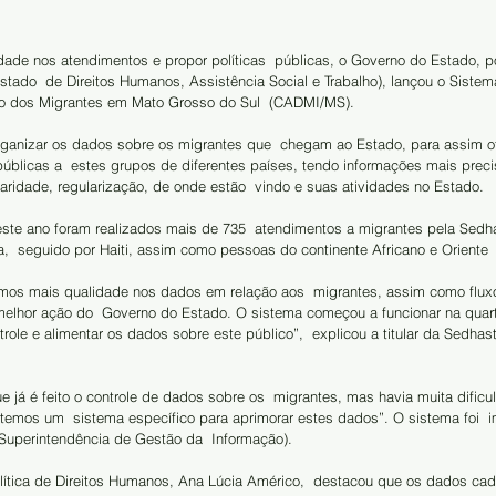
dade nos atendimentos e propor políticas  públicas, o Governo do Estado, p
stado  de Direitos Humanos, Assistência Social e Trabalho), lançou o Sistem
o dos Migrantes em Mato Grosso do Sul  (CADMI/MS).
 organizar os dados sobre os migrantes que  chegam ao Estado, para assim o
públicas a  estes grupos de diferentes países, tendo informações mais preci
aridade, regularização, de onde estão  vindo e suas atividades no Estado.
este ano foram realizados mais de 735  atendimentos a migrantes pela Sedh
,  seguido por Haiti, assim como pessoas do continente Africano e Oriente 
mos mais qualidade nos dados em relação aos  migrantes, assim como flux
elhor ação do  Governo do Estado. O sistema começou a funcionar na quarta-
role e alimentar os dados sobre este público”,  explicou a titular da Sedhast,
e já é feito o controle de dados sobre os  migrantes, mas havia muita dificu
emos um  sistema específico para aprimorar estes dados”. O sistema foi  
Superintendência de Gestão da  Informação).
lítica de Direitos Humanos, Ana Lúcia Américo,  destacou que os dados cad