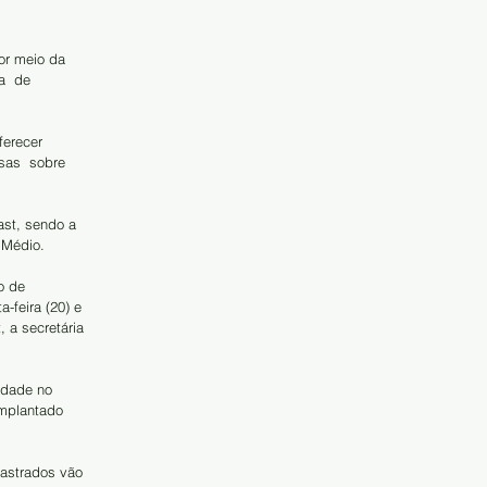
or meio da 
a  de 
ferecer 
sas  sobre 
ast, sendo a 
 Médio.
o de 
feira (20) e  
 a secretária 
ldade no 
implantado 
astrados vão 