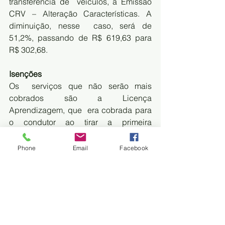
transferência de  veículos, a Emissão 
CRV – Alteração Características. A 
diminuição, nesse  caso, será de 
51,2%, passando de R$ 619,63 para 
R$ 302,68. 
Isenções 
Os  serviços que não serão mais 
cobrados são a Licença 
Aprendizagem, que  era cobrada para 
o condutor ao tirar a primeira 
habilitação; a Exclusão  de Gravame; o 
Bloqueio e Desbloqueio de 
Phone
Email
Facebook
Licenciamento; e a Vistoria para  
Liberar Veículo Apreendido.
FONTE:DIÁRIO CORUMBAENSE
Social