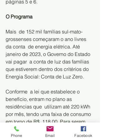
páginas 5 e 6.    
O Programa 
Mais  de 152 mil famílias sul-mato-
grossenses começaram o ano livres 
da conta  de energia elétrica. Até 
janeiro de 2023, o Governo do Estado 
vai pagar  a conta de luz das famílias 
que estiverem dentro dos critérios do  
Energia Social: Conta de Luz Zero.    
Conforme  a lei que estabelece o 
benefício, entram no plano as 
residências que  utilizam até 220 kWh 
por mês, tendo uma faixa de consumo 
em torno de R$  118,00. Para serem 
contempladas as famílias devem estar 
Phone
Email
Facebook
inscritas no  Cadastro Único 