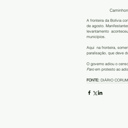
Caminhone
A fronteira da Bolívia c
de agosto. Manifestante
levantamento  aconteceu 
municípios. 
Aqui  na fronteira, som
paralisação, que deve du
O governo adiou o censo
Paro 
em protesto ao adia
FONTE:
 DIÁRIO CORU