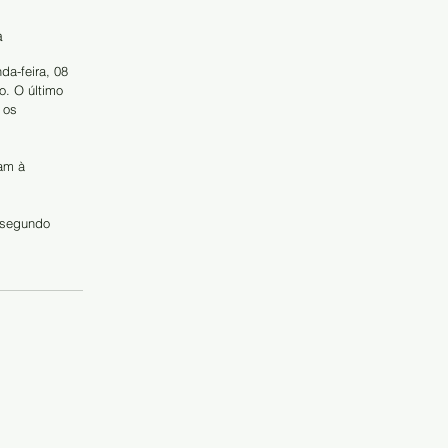
a
da-feira, 08 
. O último 
 os 
am à 
 segundo 