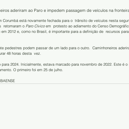
iros aderiram ao Paro e impedem passagem de veículos na fronteir
om Corumbá está novamente fechada para o  trânsito de veículos nesta segun
s  retomaram o 
Paro Cívico
 em  protesto ao adiamento do Censo Demográfico
em 2012 e, como no Brasil, é importante para a definição de  recursos para
ente pedestres podem passar de um lado para o outro.  Caminhoneiros aderir
rar 48 horas desta  vez. 
 para 2024. Inicialmente, estava marcado para novembro de 2022. Este é o
mento. O primeiro foi em 25 de julho. 
MBAENSE