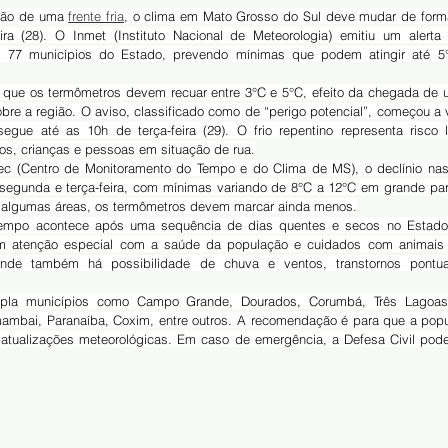
ção de uma 
frente fria
, o clima em Mato Grosso do Sul deve mudar de form
eira (28). O Inmet (Instituto Nacional de Meteorologia) emitiu um alert
ra 77 municípios do Estado, prevendo mínimas que podem atingir até 5
obre a região. O aviso, classificado como de “perigo potencial”, começou a v
egue até as 10h de terça-feira (29). O frio repentino representa risco 
os, crianças e pessoas em situação de rua.
segunda e terça-feira, com mínimas variando de 8°C a 12°C em grande parte 
 algumas áreas, os termômetros devem marcar ainda menos.
m atenção especial com a saúde da população e cuidados com animais 
nde também há possibilidade de chuva e ventos, transtornos pontua
mambai, Paranaíba, Coxim, entre outros. A recomendação é para que a pop
atualizações meteorológicas. Em caso de emergência, a Defesa Civil pode