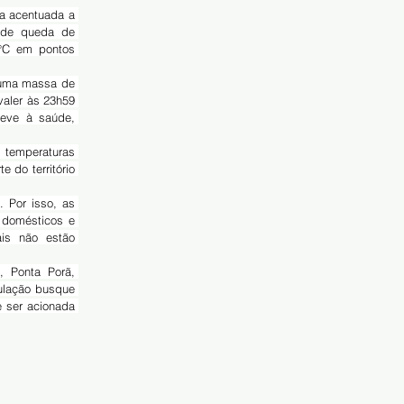
a acentuada a 
a de queda de 
°C em pontos 
aler às 23h59 
leve à saúde, 
do território 
domésticos e 
is não estão 
ulação busque 
 ser acionada 