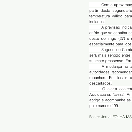
	Com a aproxima
partir desta segunda-f
temperatura válido pa
isolados.
	A previsão indica que os termômetros devem recuar entre 3°C e 5°C, efeito da chegada de uma massa de 
ar frio que se espalha s
deste domingo (27) e s
especialmente para idos
	Segundo o Cemtec (Centro de Monitoramento do Tempo e do Clima de MS), o declínio nas temperaturas 
será mais sentido entre 
sul-mato-grossense. Em
	A mudança no tempo acontece após uma sequência de dias quentes e secos no Estado. Por isso, as 
autoridades recomenda
rebanhos. Em locais o
descartados.
	O alerta contempla municípios como Campo Grande, Dourados, Corumbá, Três Lagoas, Ponta Porã, 
Aquidauana, Naviraí, A
abrigo e acompanhe as 
pelo número 199.
Fonte: Jornal FOLHA MS