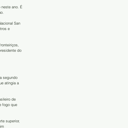
 neste ano. É 
ão.
Nacional San 
tros e 
onteiriços, 
residente do 
da segundo 
e atingia a 
ileiro de 
e fogo que 
te superior, 
ém 