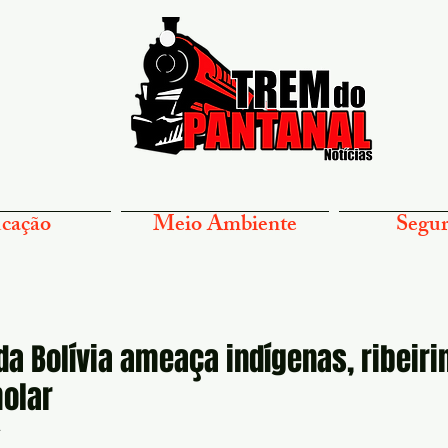
cação
Meio Ambiente
Segur
da Bolívia ameaça indígenas, ribeiri
molar
.