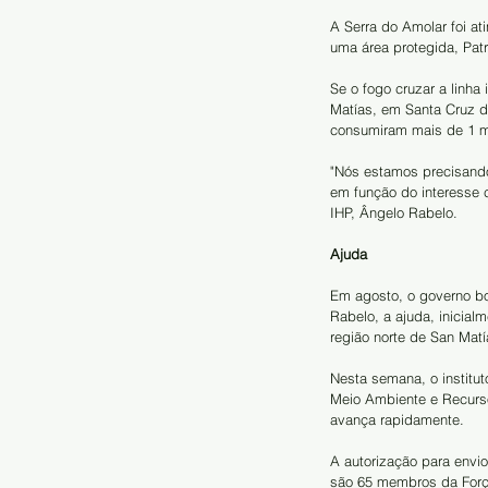
A Serra do Amolar foi at
uma área protegida, Pat
Se o fogo cruzar a linha
Matías, em Santa Cruz de
consumiram mais de 1 m
"Nós estamos precisando 
em função do interesse 
IHP, Ângelo Rabelo.
Ajuda
Em agosto, o governo bol
Rabelo, a ajuda, inicial
região norte de San Matí
Nesta semana, o institut
Meio Ambiente e Recurso
avança rapidamente.
A autorização para envi
são 65 membros da Força