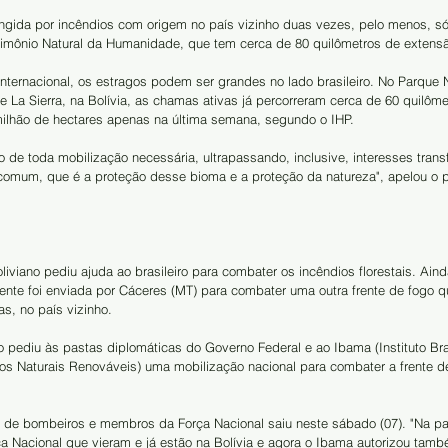
ingida por incêndios com origem no país vizinho duas vezes, pelo menos, só
rimônio Natural da Humanidade, que tem cerca de 80 quilômetros de extens
 internacional, os estragos podem ser grandes no lado brasileiro. No Parque 
 La Sierra, na Bolívia, as chamas ativas já percorreram cerca de 60 quilôme
ilhão de hectares apenas na última semana, segundo o IHP.
de toda mobilização necessária, ultrapassando, inclusive, interesses transfr
comum, que é a proteção desse bioma e a proteção da natureza", apelou o p
iviano pediu ajuda ao brasileiro para combater os incêndios florestais. Ain
mente foi enviada por Cáceres (MT) para combater uma outra frente de fogo qu
as, no país vizinho.
o pediu às pastas diplomáticas do Governo Federal e ao Ibama (Instituto Bras
s Naturais Renováveis) uma mobilização nacional para combater a frente d
o de bombeiros e membros da Força Nacional saiu neste sábado (07). "Na par
 Nacional que vieram e já estão na Bolívia e agora o Ibama autorizou tamb