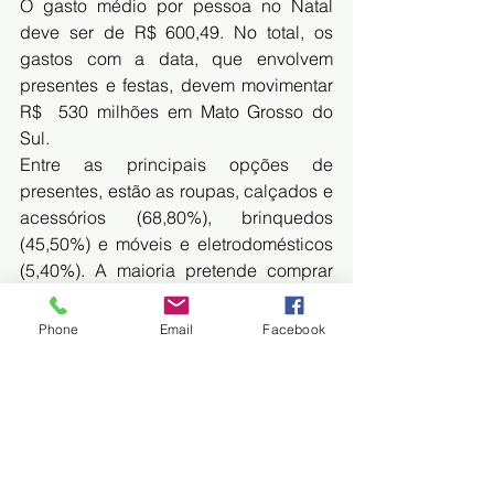
O gasto médio por pessoa no Natal 
deve ser de R$ 600,49. No total, os  
gastos com a data, que envolvem 
presentes e festas, devem movimentar 
R$  530 milhões em Mato Grosso do 
Sul.
Entre as principais opções de 
presentes, estão as roupas, calçados e  
acessórios (68,80%), brinquedos 
(45,50%) e móveis e eletrodomésticos  
(5,40%). A maioria pretende comprar 
em lojas físicas (86,30%). No  momento 
da compra, o preço (62,60%), o 
Phone
Email
Facebook
pagamento à vista com desconto  
(56,70%) e o parcelamento (44,20%) 
serão os principais atrativos.
Fonte: 
MIDIAMAX