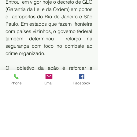
Entrou  em vigor hoje o decreto de GLO 
(Garantia da Lei e da Ordem) em portos 
e  aeroportos do Rio de Janeiro e São 
Paulo. Em estados que fazem  fronteira 
com países vizinhos, o governo federal 
também determinou  reforço na 
segurança com foco no combate ao 
crime organizado.
O  objetivo da ação é reforçar a 
segurança pública e atacar o poderio  
financeiro de organizações criminosas. 
Phone
Email
Facebook
A operação inclui um plano de  
modernização da atuação das Polícias 
Federal, Rodoviária e Penal; do  
Exército, da Aeronáutica e da Marinha. 
O decreto de GLO vai valer até  maio 
de 2024 e poderá ser prorrogado, caso 
seja necessário. 