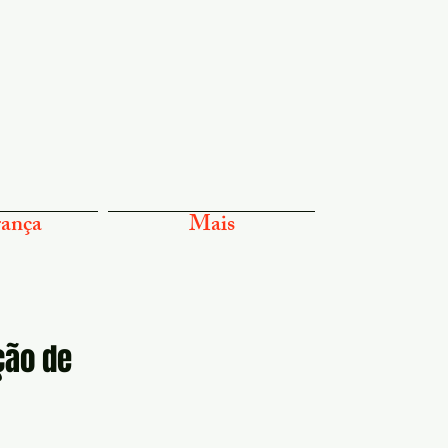
ança
Mais
ção de