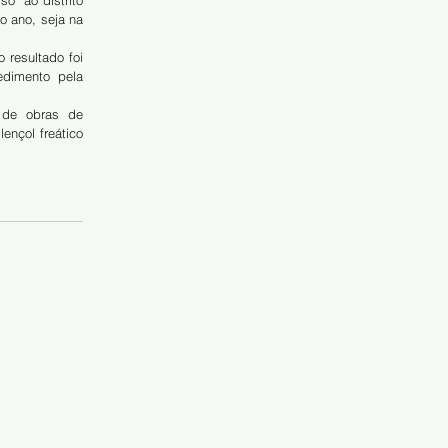
  ao distrito 
 ano, seja na 
resultado foi  
dimento pela 
de obras de 
nçol freático 