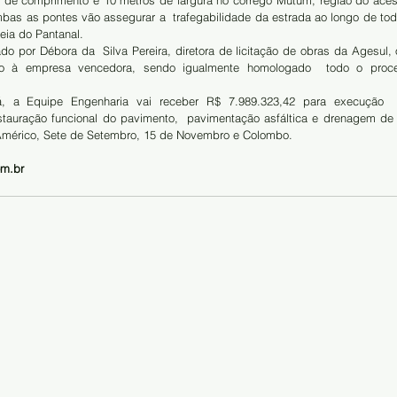
 de comprimento e 10 metros de largura no córrego Mutum, região do acesso
bas as pontes vão assegurar a  trafegabilidade da estrada ao longo de todo
eia do Pantanal.
o por Débora da  Silva Pereira, diretora de licitação de obras da Agesul, o 
o à empresa vencedora, sendo igualmente homologado  todo o proce
a Equipe Engenharia vai receber R$ 7.989.323,42 para execução  
estauração funcional do pavimento,  pavimentação asfáltica e drenagem de le
Américo, Sete de Setembro, 15 de Novembro e Colombo.
om.br