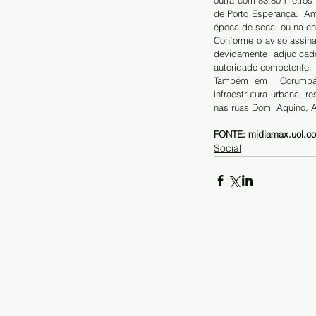
outra com 83,80 metros 
de Porto Esperança.  Am
época de seca  ou na ch
Conforme o aviso assinad
devidamente adjudicad
autoridade competente.
Também em  Corumbá, 
infraestrutura urbana, r
nas ruas Dom  Aquino, 
FONTE: midiamax.uol.c
Social