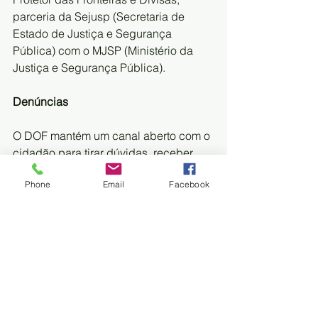
parceria da Sejusp (Secretaria de 
Estado de Justiça e Segurança 
Pública) com o MJSP (Ministério da 
Justiça e Segurança Pública).
Denúncias
O DOF mantém um canal aberto com o 
cidadão para tirar dúvidas, receber 
reclamações e denúncias anônimas, 
Phone
Email
Facebook
através do telefone 0800 647 6300. 
Não precisa se identificar e, a ligação, 
será mantida em absoluto sigilo. O 
serviço funciona 24 horas, sem 
interrupção. 