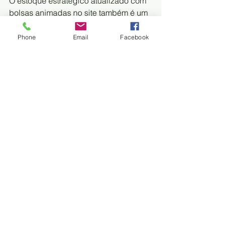
O estoque estratégico atualizado com 
bolsas animadas no site também é um 
serviço que será disponibilizado no 
aplicativo. A ferramenta está 
Phone
Email
Facebook
disponível no site 
www.hemosul.ms.gov.br e facilita à 
imprensa e a qualquer pessoa que 
precise desse dado como informação. 
Estoque Hemosul agora é animado em 
tempo real, facilitando a visibilidade de 
analisar falta de bolsas de sangue 
conforme o tipo sanguíneo (Foto: 
Reprodução)
FONTE
: CAMPO GRANDE NEWS