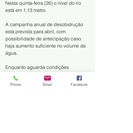
Nesta quinta-feira (26) o nível do rio 
está em 1,13 metro.
A campanha anual de desobstrução 
está prevista para abril, com 
possibilidade de antecipação caso 
haja aumento suficiente no volume de 
água.
Enquanto aguarda condições 
adequadas para a intervenção, o 
município busca alternativas e 
Phone
Email
Facebook
parcerias para minimizar os impactos 
à comunidade ribeirinha daquela 
região. 
FONTE:
 DIÁRIO CORUMBAENSE 